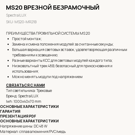
MS20 ВРЕЗНОЙ БЕЗРАМОЧНЫЙ
SpectralLUX
SKU:
MS20-MR21B
ПРЕИМУЩЕСТВА ПРОФИЛЬНОЙ СИСТЕМЫ MS 20
Простой монтаж;
Замена и смена положения модулей за считанные секунды;
Большая вариация световых вставок, удовлетворяющая различным
требованиям к освещению;
Разные варианты КСС для световых модулей каждого типа;
Низковольтный трек 48В, безопасный для прикосновения и
использования;
Можно менять модули под напряжением
СВЯЗ
АТЬСЯ С НАМИ
Тип светильника: Трековые
Бренд: SpectralLUX
lwh: 1000x40x70 mm
ОСНОВНЫЕ ХАРАКТЕРИСТИКИ
ГАРАНТИЯ
ПРЕЗЕНТАЦИЯ PDF
ОСНОВНЫЕ ХАРАКТЕРИСТИКИ
Напряжение шины: DC 48 W
Материал: сплав алюминия/PVC/медь