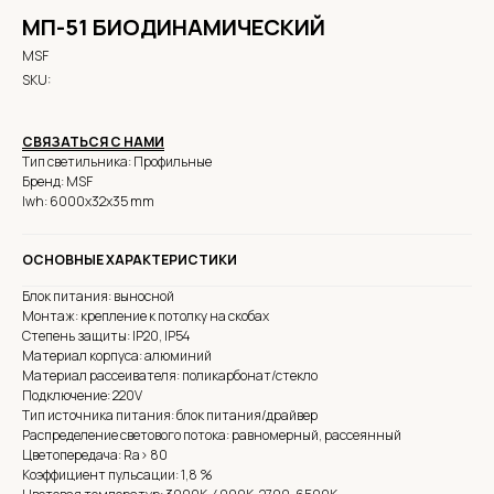
МП-51 БИОДИНАМИЧЕСКИЙ
MSF
SKU:
СВЯЗАТЬСЯ С НАМИ
Тип светильника: Профильные
Бренд: MSF
lwh: 6000x32x35 mm
ОСНОВНЫЕ ХАРАКТЕРИСТИКИ
Блок питания: выносной
Монтаж: крепление к потолку на скобах
Степень защиты: IP20, IP54
Материал корпуса: алюминий
Материал рассеивателя: поликарбонат/стекло
Подключение: 220V
Тип источника питания: блок питания/драйвер
Распределение светового потока: равномерный, рассеянный
Цветопередача: Ra> 80
Коэффициент пульсации: 1,8 %