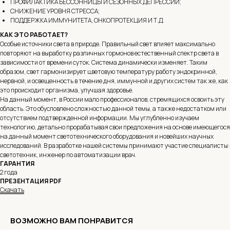
ПРОФИЛАКТИКА БЕССОННИЦЫ И СЕЗОННЫХ ДЕПРЕССИЙ;
СНИЖЕНИЕ УРОВНЯ СТРЕССА;
ПОДДЕРЖКА ИММУНИТЕТА, ОНКОПРОТЕКЦИЯ И Т.Д.
КАК ЭТО РАБОТАЕТ?
Особые источники света в природе. Правильный свет влияет максимально
повторяют на выработку различных гормонов естественный спектр света в
зависимости от времени суток. Система динамически изменяет. Таким
образом, свет гармонизирует цветовую температуру работу эндокринной,
нервной, и освещенность в течение дня, иммунной и других систем так же, как
это происходит организма, улучшая здоровье.
На данный момент, в России мало профессионалов, стремящихся освоить эту
область. Это обусловлено сложностью данной темы, а также недостатком или
отсутствием подтвержденной информации. Мы углубленно изучаем
технологию, детально прорабатывая свои предложения на основе имеющегося
на данный момент светотехнического оборудования и новейших научных
исследований. В разработке нашей системы принимают участие специалисты:
светотехник, инженер по автоматизации врач.
ГАРАНТИЯ
2 года
ПРЕЗЕНТАЦИЯ PDF
Скачать
ВОЗМОЖНО ВАМ ПОНРАВИТСЯ