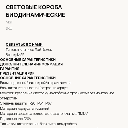
СВЕТОВЫЕ КОРОБА
БИОДИНАМИЧЕСКИЕ
MSF
SKU:
СВЯЗАТЬСЯ С НАМИ
Тип светильника: Лайтбоксы
Бренд: MSF
ОСНОВНЫЕ ХАРАКТЕРИСТИКИ
ДОПОЛНИТЕЛЬНАЯ ИНФОРМАЦИЯ
ГАРАНТИЯ
ПРЕЗЕНТАЦИЯ PDF
ОСНОВНЫЕ ХАРАКТЕРИСТИКИ
Виды: подвесной/накладной/встраиваемый
Блок питания: выносной/встроен в корпус
Монтаж: крепление к потолку на скобах/на тросиках/через монтажное
отверстие
Степень защиты: IP20, IP54, IP67
Материал корпуса: алюминий
Материал рассеивателя: стекло с фотопечатью/ПММА
Подключение: 220V
Тип источника питания: блок питания/драйвер