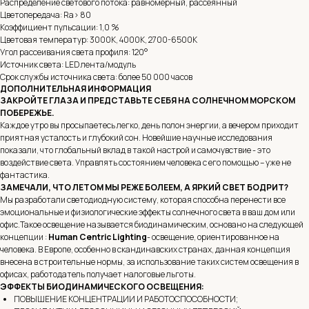
Распределение светового потока: равномерный, рассеянный
Цветопередача: Ra> 80
Коэффициент пульсации: 1,0 %
Цветовая температур: 3000К, 4000K, 2700-6500К
Угол рассеивания света профиля: 120°
Источник света: LED лента/модуль
Срок службы источника света: более 50 000 часов
ДОПОЛНИТЕЛЬНАЯ ИНФОРМАЦИЯ
ЗАКРОЙТЕ ГЛАЗА И ПРЕДСТАВЬТЕ СЕБЯ НА СОЛНЕЧНОМ МОРСКОМ
ПОБЕРЕЖЬЕ.
Каждое утро вы просыпаетесь легко, день полон энергии, а вечером приходит
приятная усталость и глубокий сон. Новейшие научные исследования
показали, что глобальный вклад в такой настрой и самочувствие - это
воздействие света. Управлять состоянием человека с его помощью – уже не
фантастика.
ЗАМЕЧАЛИ, ЧТО ЛЕТОМ МЫ РЕЖЕ БОЛЕЕМ, А ЯРКИЙ СВЕТ БОДРИТ?
Мы разработали светодиодную систему, которая способна перенести все
эмоциональные и физиологические эффекты солнечного света в ваш дом или
офис.Такое освещение называется биодинамическим, основано на следующей
концепции :
Human Centric Lighting
- освещение, ориентированное на
человека. В Европе, особенно в скандинавских странах, данная концепция
внесена в строительные нормы, за использование таких систем освещения в
офисах, работодатель получает налоговые льготы.
ЭФФЕКТЫ БИОДИНАМИЧЕСКОГО ОСВЕЩЕНИЯ:
ПОВЫШЕНИЕ КОНЦЕНТРАЦИИ И РАБОТОСПОСОБНОСТИ;