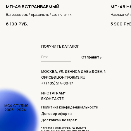
МП-49 ВСТРАИВАЕМЫЙ
МП-49 
Встраиваемый профильный светильник
Накладной 
6 100
РУБ.
5 900
РУ
ПОЛУЧИТЬ КАТАЛОГ
Отправить
МОСКВА, УЛ. ДЕНИСА ДАВЫДОВА,4
OFFICE@LIGHTFORMS.RU
+7 (495) 514-00-17
ИНСТАГРАМ*
ВКОНТАКТЕ
МСФ СТУДИЯ
Политика конфиденциальности
2006 - 2024
Договор оферты
Доставка и возврат
* ДЕЯТЕЛЬНОСТЬ ОРГАНИЗАЦИИ META
PLATFORMS INC, INSTAGRAM И FACEBOOK