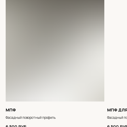
МПФ
МПФ ДЛЯ
Фасадный поворотный профиль
Фасадный п
6 500
РУБ.
6 500
РУ