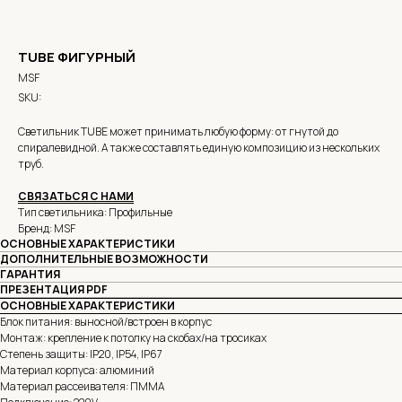
TUBE ФИГУРНЫЙ
MSF
SKU:
Светильник TUBE может принимать любую форму: от гнутой до
спиралевидной. А также составлять единую композицию из нескольких
труб.
С
ВЯЗАТЬСЯ С НАМИ
Тип светильника: Профильные
Бренд: MSF
ОСНОВНЫЕ ХАРАКТЕРИСТИКИ
ДОПОЛНИТЕЛЬНЫЕ ВОЗМОЖНОСТИ
ГАРАНТИЯ
ПРЕЗЕНТАЦИЯ PDF
ОСНОВНЫЕ ХАРАКТЕРИСТИКИ
Блок питания: выносной/встроен в корпус
Монтаж: крепление к потолку на скобах/на тросиках
Степень защиты: IP20, IP54, IP67
Материал корпуса: алюминий
Материал рассеивателя: ПММА