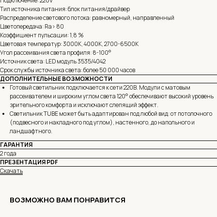
Подключение: 220V
Тип источника питания: блок питания/драйвер
Распределение светового потока: равномерный, направленный
Цветопередача: Ra> 80
Коэффициент пульсации: 1,8 %
Цветовая температур: 3000К, 4000K, 2700-6500К
Угол рассеивания света профиля: 8-100°
Источник света: LED модуль 3535/4042
Срок службы источника света: более 50 000 часов
ДОПОЛНИТЕЛЬНЫЕ ВОЗМОЖНОСТИ
Готовый светильник подключается к сети 220В. Модули с матовым
рассеивателем и широким углом света 120° обеспечивают высокий уровень
зрительного комфорта и исключают слепящий эффект.
Светильник TUBE может быть адаптирован под любой вид: от потолочного
(подвесного и накладного под углом), настенного, до напольного и
ландшафтного.
ГАРАНТИЯ
2 года
ПРЕЗЕНТАЦИЯ PDF
Скачать
ВОЗМОЖНО ВАМ ПОНРАВИТСЯ