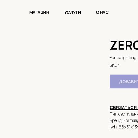
МАГАЗИН
УСЛУГИ
О НАС
ZERO
Formalighting
SKU:
ДОБАВИТ
СВЯЗАТЬСЯ 
Тип светильни
Бренд: Formal
lwh: 66x31x1