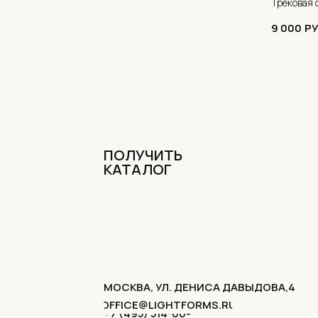
Трековая 
| TRIAC
9 000
РУ
 в едином
световых
ПОЛУЧИТЬ
КАТАЛОГ
МОСКВА, УЛ. ДЕНИСА ДАВЫДОВА,4
OFFICE@LIGHTFORMS.RU
+7 (495) 514-00-