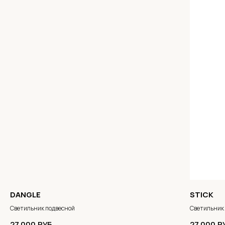
DANGLE
STICK
Светильник подвесной
Светильник
27 000
РУБ.
27 000
Р