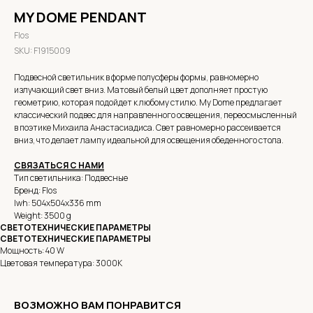
MY DOME PENDANT
Flos
SKU:
F1915009
Подвесной светильник в форме полусферы формы, равномерно
излучающий свет вниз. Матовый белый цвет дополняет простую
геометрию, которая подойдет к любому стилю. My Dome предлагает
классический подвес для направленного освещения, переосмысленный
в поэтике Михаила Анастасиадиса. Свет равномерно рассеивается
вниз, что делает лампу идеальной для освещения обеденного стола.
СВЯЗАТЬСЯ С НАМИ
Тип светильника: Подвесные
Бренд: Flos
lwh: 504x504x336 mm
Weight: 3500 g
СВЕТОТЕХНИЧЕСКИЕ ПАРАМЕТРЫ
СВЕТОТЕХНИЧЕСКИЕ ПАРАМЕТРЫ
Мощность: 40 W
Цветовая температура: 3000K
ВОЗМОЖНО ВАМ ПОНРАВИТСЯ