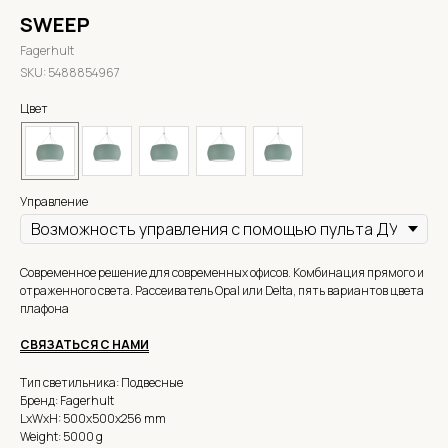
SWEEP
Fagerhult
SKU:
5488854967
Цвет
Управление
Современное решение для современных офисов. Комбинация прямого и
отраженного света. Рассеиватель Opal или Delta, пять вариантов цвета
плафона
СВЯЗАТЬСЯ С НАМИ
Тип светильника: Подвесные
Бренд: Fagerhult
LxWxH: 500x500x256 mm
Weight: 5000 g