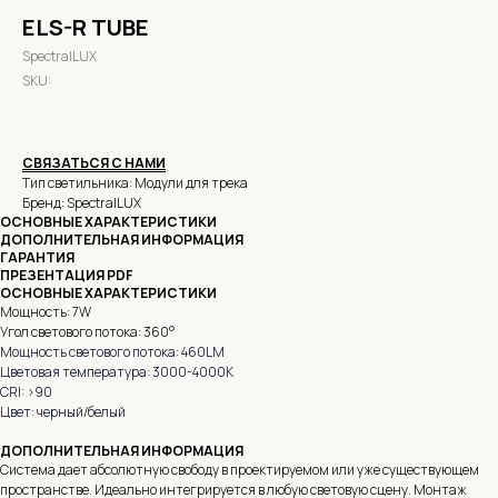
ELS-R TUBE
SpectralLUX
SKU:
СВЯЗАТЬСЯ С НАМИ
Тип светильника: Модули для трека
Бренд: SpectralLUX
ОСНОВНЫЕ ХАРАКТЕРИСТИКИ
ДОПОЛНИТЕЛЬНАЯ ИНФОРМАЦИЯ
ГАРАНТИЯ
ПРЕЗЕНТАЦИЯ PDF
ОСНОВНЫЕ ХАРАКТЕРИСТИКИ
Мощность: 7W
Угол светового потока: 360
°
Мощность светового потока: 460LM
Цветовая температура: 3000-4000K
CRI: >90
Цвет: черный/белый
ДОПОЛНИТЕЛЬНАЯ ИНФОРМАЦИЯ
Система дает абсолютную свободу в проектируемом или уже существующем
пространстве. Идеально интегрируется в любую световую сцену. Монтаж