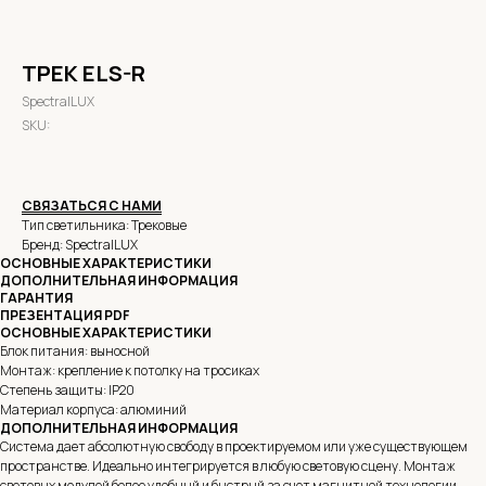
ТРЕК ELS-R
SpectralLUX
SKU:
СВЯЗАТЬСЯ С НАМИ
Тип светильника: Трековые
Бренд: SpectralLUX
ОСНОВНЫЕ ХАРАКТЕРИСТИКИ
ДОПОЛНИТЕЛЬНАЯ ИНФОРМАЦИЯ
ГАРАНТИЯ
ПРЕЗЕНТАЦИЯ PDF
ОСНОВНЫЕ ХАРАКТЕРИСТИКИ
Блок питания: выносной
Монтаж: крепление к потолку на тросиках
Степень защиты: IP20
Материал корпуса: алюминий
ДОПОЛНИТЕЛЬНАЯ ИНФОРМАЦИЯ
Система дает абсолютную свободу в проектируемом или уже существующем
пространстве. Идеально интегрируется в любую световую сцену. Монтаж
световых модулей более удобный и быстрый за счет магнитной технологии.