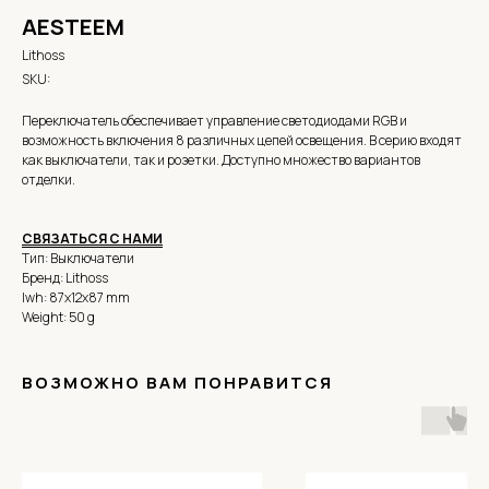
AESTEEM
Lithoss
SKU:
Переключатель обеспечивает управление светодиодами RGB и
возможность включения 8 различных цепей освещения. В серию входят
как выключатели, так и розетки. Доступно множество вариантов
отделки.
СВЯЗАТЬСЯ С НАМИ
Тип: Выключатели
Бренд: Lithoss
lwh: 87x12x87 mm
Weight: 50 g
ВОЗМОЖНО ВАМ ПОНРАВИТСЯ