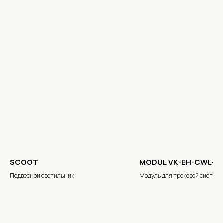
SCOOT
MODUL VK-EH-CWL-5
Подвесной светильник
Модуль для трековой систем
SlimTrack