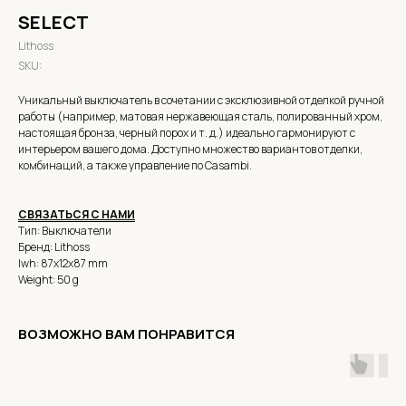
SELECT
Lithoss
SKU:
Уникальный выключатель в сочетании с эксклюзивной отделкой ручной
работы (например, матовая нержавеющая сталь, полированный хром,
настоящая бронза, черный порох и т. д.) идеально гармонируют с
интерьером вашего дома. Доступно множество вариантов отделки,
комбинаций, а также управление по Casambi.
СВЯЗАТЬСЯ С НАМИ
Тип: Выключатели
Бренд: Lithoss
lwh: 87x12x87 mm
Weight: 50 g
ВОЗМОЖНО ВАМ ПОНРАВИТСЯ