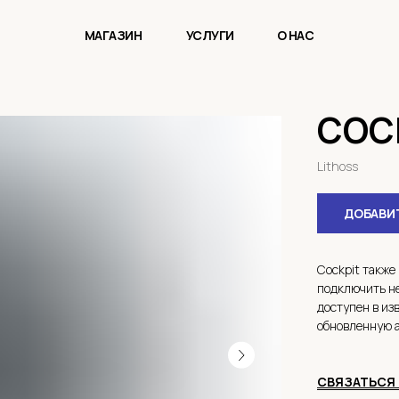
МАГАЗИН
УСЛУГИ
О НАС
COC
Lithoss
ДОБАВИТ
Cockpit также
подключить не
доступен в из
обновленную а
СВЯЗАТЬСЯ 