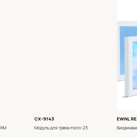
CX-9143
EWNL R
RIM
Модуль для трека micro-23
Биодинам