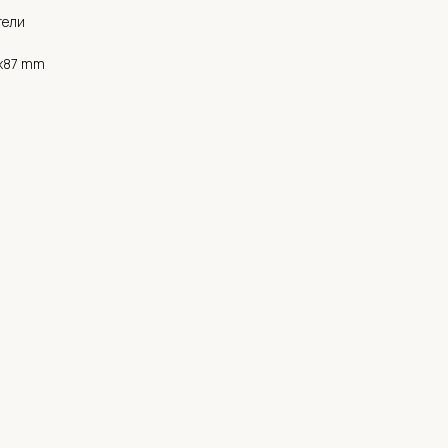
тели
x87 mm