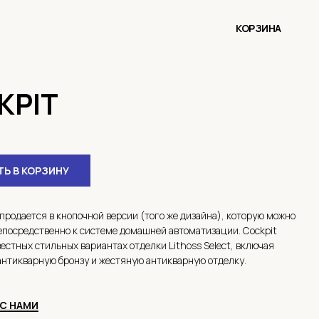
КОРЗИНА
KPIT
Ь В КОРЗИНУ
 продается в кнопочной версии (того же дизайна), которую можно
посредственно к системе домашней автоматизации. Cockpit
вестных стильных вариантах отделки Lithoss Select, включая
нтикварную бронзу и жестяную антикварную отделку.
С НАМИ