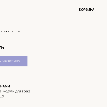
КОРЗИНА
 SPOT SLIM
УБ.
 В КОРЗИНУ
 НАМИ
а: Модули для трека
LUX