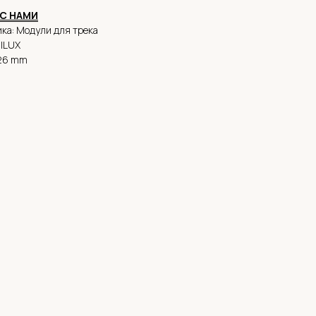
С НАМИ
ка: Модули для трека
alLUX
x26 mm