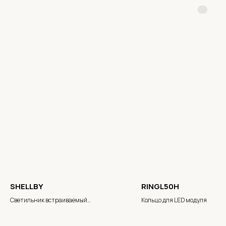
SHELLBY
RINGL50H
Светильник встраиваемый
Кольцо для LED модуля
потолочный/настенный