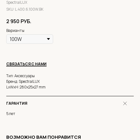
SpectralLUX
SKU:
L.400.6.100W.BK
2 950
РУБ.
Варианты
СВЯЗАТЬСЯ С НАМИ
Тип: Аксессуары
Бренд: SpectralLUX
LxWxH: 280x25x27 mm
ГАРАНТИЯ
5 лет
ВОЗМОЖНО ВАМ ПОНРАВИТСЯ