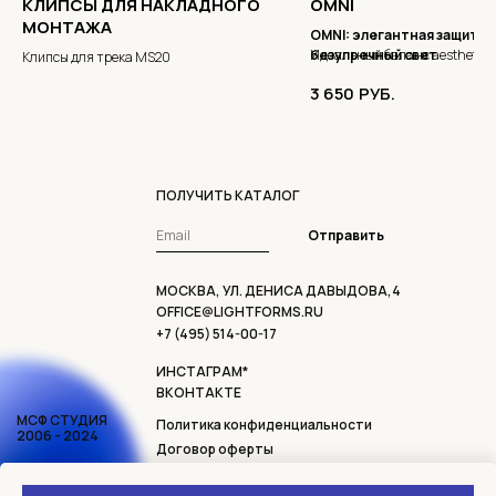
КЛИПСЫ ДЛЯ НАКЛАДНОГО
OMNI
МОНТАЖА
OMNI: элегантная защита и
безупречный свет
Идеальный баланс aesthetics
Клипсы для трека MS20
Влагостойкий IP65
functionality для ванных, кухо
• 4 темп
3 650
РУБ.
света • 2 мощности • 4 вари
премиальных SPA.
отделки
ПОЛУЧИТЬ КАТАЛОГ
Отправить
МОСКВА, УЛ. ДЕНИСА ДАВЫДОВА,4
OFFICE@LIGHTFORMS.RU
+7 (495) 514-00-17
ИНСТАГРАМ*
ВКОНТАКТЕ
МСФ СТУДИЯ
Политика конфиденциальности
2006 - 2024
Договор оферты
Доставка и возврат