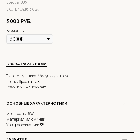
SpectralLUX
SKU:
L.404.18.3K.BK
3 000
РУБ.
Варианты
СВЯЗАТЬСЯ С НАМИ
Тип светильника: Модули для трека
Бренд: SpectralLUX
LxWxH: 305x30x43 mm
ОСНОВНЫЕ ХАРАКТЕРИСТИКИ
Мощность: 18W
Материал: алюминий
Угол рассеивания: 38
ГАРАНТИЯ