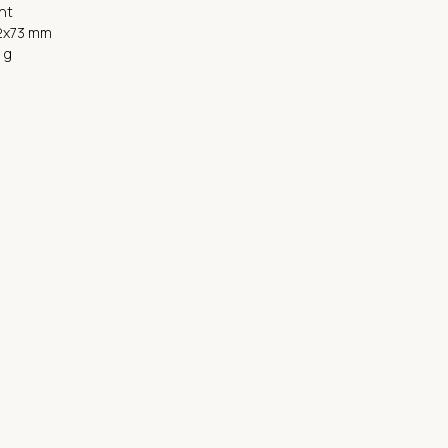
ht
2x73 mm
 g