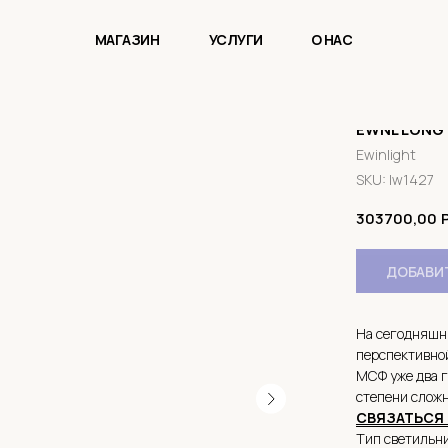
МАГАЗИН
УСЛУГИ
О НАС
EWNL LONG
Ewinlight
SKU:
lw1427
303700,00
ДОБАВИТ
На сегодняшн
перспективно
МСФ уже два г
степени сложн
СВЯЗАТЬСЯ 
Тип светильн