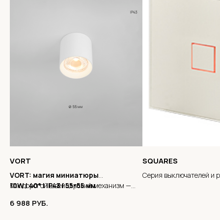
VORT
SQUARES
VORT: магия миниатюры
Серия выключателей и р
10W | 40° | IP43 | 55×55 мм
Как дорогой швейцарский механизм —
совершенная инженерия в крошечном
6 988
РУБ.
корпусе.