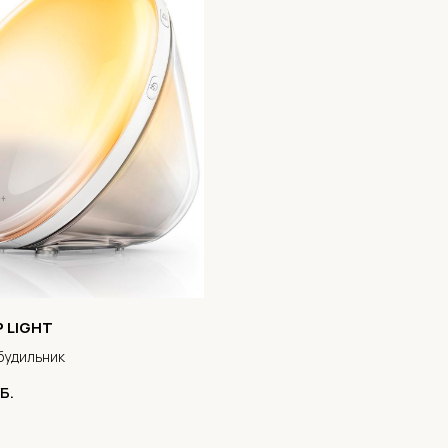
 LIGHT
будильник
Б.