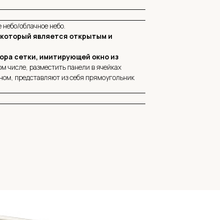
 небо/облачное небо.
, который является открытым и
ора сетки, имитирующей окно из
м числе, разместить панели в ячейках
вном, представляют из себя прямоугольник