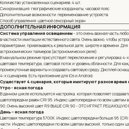
Количество установленных сценариев: 4 шт.
Синхронизация: географические координаты, часовой пояс
Дополнительные возможности: переименование устройств
Способ управления: цветной сенсорный экран
ДОПОЛНИТЕЛЬНАЯ ИНФОРМАЦИЯ
Система управления освещением
- это очень важная часть люб
в частности имитации естественного света. Очень важно, чтобы устр
параметрами, привязываясь к реальной дате, широте и времени. Для
астрономических таймеров (астрономических реле).
В мануальном режиме присутствует переключение и регулировка 4-х 
цветовая температура, световой поток и уровень облачности. Для ка
промежуточные варианты и создавать световую среду. Дисплей осн
4-х сценариев. Есть приложение для iOs и Android.
Существует 4 сценария, которые имитируют разное время 
Утро - ясная погода
В данном цикле используется настройка, которая позволяет создава
цветопередачи равен CRI 95. Индекс цветопередачи по всем цветам в
90. Очень высокий цвет R9 ВЫШЕ CRI 90 - ЭТО ИГРАЕТ РЕШАЮЩУЮ
День – ясная погода
Цветовая температура 5700К. Индекс цветопередачи больше 95 (CRI>
части. Индекс цветопередачи по всем цветам высокий, только один цв