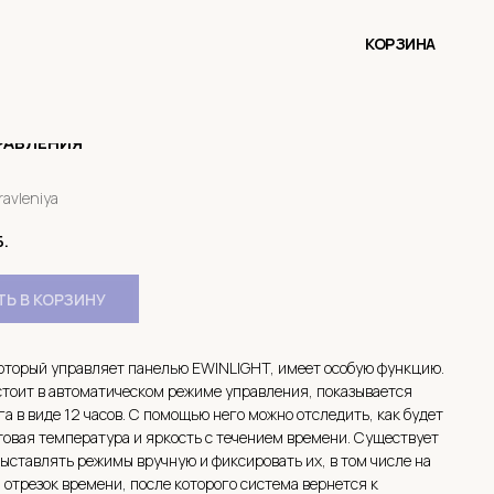
КОРЗИНА
РАВЛЕНИЯ
ravleniya
.
Ь В КОРЗИНУ
оторый управляет панелью EWINLIGHT, имеет особую функцию.
стоит в автоматическом режиме управления, показывается
а в виде 12 часов. С помощью него можно отследить, как будет
овая температура и яркость с течением времени. Существует
ыставлять режимы вручную и фиксировать их, в том числе на
отрезок времени, после которого система вернется к