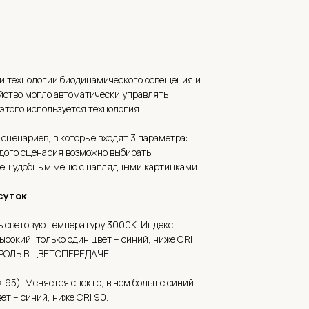
ой технологии биодинамического освещения и
ойство могло автоматически управлять
 этого используется технология
сценариев, в которые входят 3 параметра:
ждого сценария возможно выбирать
ащен удобным меню с наглядными картинками
суток
ть световую температуру 3000К. Индекс
ысокий, только один цвет – синий, ниже CRI
 РОЛЬ В ЦВЕТОПЕРЕДАЧЕ.
 95). Меняется спектр, в нем больше синий
ет – синий, ниже CRI 90.