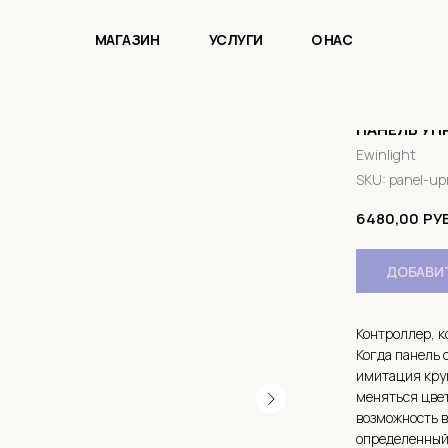
МАГАЗИН
УСЛУГИ
О НАС
ПАНЕЛЬ УП
Ewinlight
SKU:
panel-up
6480,00
РУБ
ДОБАВИТ
Контроллер, к
Когда панель 
имитация круг
меняться цвет
возможность в
определенный 