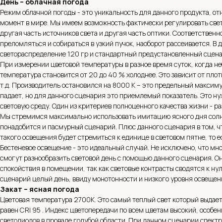
День – облачная погода
Режим облачной погоды - это уникальность для данного продукта, о
момент в мире. Мы имеем возможность фактически регулировать свет
другая часть источников света и другая часть оптики. Соответственн
преломляться и собираться в узкий пучок, наоборот рассеивается. В
светораспределение 120 гр и стандартный предустановленный сцена
При измерении цветовой температуры в разное время суток, когда н
температура становится от 20 до 40 % холоднее. Это зависит от пло
т.д. Производитель остановился на 8000 К – это предельный максиму
падает, но для данного сценария это приемлемый показатель. Это ну
световую среду. Один из критериев полноценного качества жизни - р
Мы стремимся максимально использовать имитацию ясного дня солне
понадобится и пасмурный сценарий. Плюс данного сценария в том, чт
такого освещения будет стремиться к единице в световом пятне, то е
Бестеневое освещение - это идеальный случай. Не исключено, что мн
смогут разнообразить световой день с помощью данного сценария. О
спокойствия в помещении, так как световые контрасты сводятся к ну
сценарий целый день, ввиду монотонности и низкого уровня освещен
Закат – ясная погода
Цветовая температура 2700К. Это самый теплый свет который выда
равен CRI 95 . Индекс цветопередачи по всем цветам высокий, особе
светодиодов в провале голубой области. При данном сценарии спектр