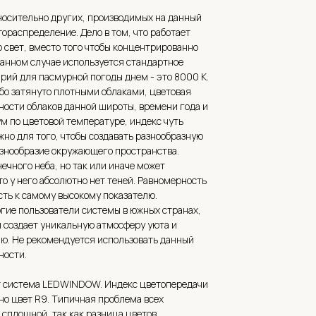
тносительно других, производимых на данный
ораспределение. Дело в том, что работает
о свет, вместо того чтобы концентрированно
 данном случае используется стандартное
рий для пасмурной погоды днем - это 8000 К.
ебо затянуто плотными облаками, цветовая
тности облаков данной широты, времени года и
м по цветовой температуре, индекс чуть
жно для того, чтобы создавать разнообразную
азнообразие окружающего пространства.
чного неба, но так или иначе может
о у него абсолютно нет теней. Равномерность
сть к самому высокому показателю.
огие пользователи системы в южных странах,
н создает уникальную атмосферу уюта и
лю. Не рекомендуется использовать данный
ности.
ет система LEDWINDOW. Индекс цветопередачи
нно цвет R9. Типичная проблема всех
 сплошной, так как разница цветов