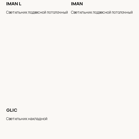
IMAN L
IMAN
Светильник подвесной потолочный
Светильник подвесной потолочный
Электронная почта
Имя
GLIC
Телефон
Светильник накладной
+7
Комментарии