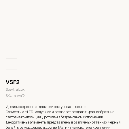
VSF2
SpektralLux
SKU:
slxvsf2
Идеальное решение для архитектурных проектов.
Совместим с LED-модулями и позволяет создавать разнообразные
световые композиции. Доступен в безрамочном исполнении.
Декоративные элементы представлены в различных оттенках: черный,
белый, мрамор, дерево и другие. Магнитная система крепления