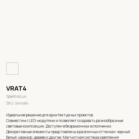
VRAT4
SpektralLux
SKU:
slxvrat4
Идеальное решение для архитектурных проектов.
Совместим с LED-модулями и позволяет создавать разнообразные
световые композиции. Доступен в безрамочном исполнении.
Декоративные элементы представлены в различных оттенках: черный,
белый, мрамор, дерево и другие. Магнитная система крепления