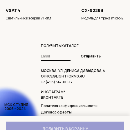
VSAT4
CX-9228B
Светильник из серии VTRIM
Модуль для трека micro-23
ПОЛУЧИТЬ КАТАЛОГ
Отправить
МОСКВА, УЛ. ДЕНИСА ДАВЫДОВА,4
OFFICE@LIGHTFORMS.RU
+7 (495) 514-00-17
ИНСТАГРАМ*
ВКОНТАКТЕ
МСФ СТУДИЯ
Политика конфиденциальности
2006 - 2024
Договор оферты
Доставка и возврат
* ДЕЯТЕЛЬНОСТЬ ОРГАНИЗАЦИИ META
ДОБАВИТЬ В КОРЗИНУ
PLATFORMS INC, INSTAGRAM И FACEBOOK