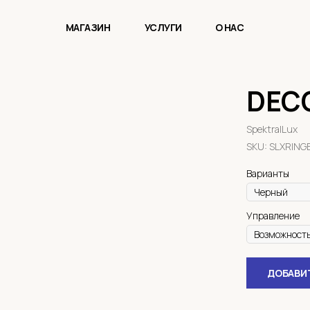
МАГАЗИН
УСЛУГИ
О НАС
DECO
SpektralLux
SKU:
SLXRING
Варианты
Управление
ДОБАВИТ