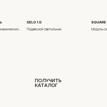
Ь
SELO 1.0
SQUARE
инамических
Подвесной светильник
Модуль с
я BRUMBERG
ПОЛУЧИТЬ
КАТАЛОГ