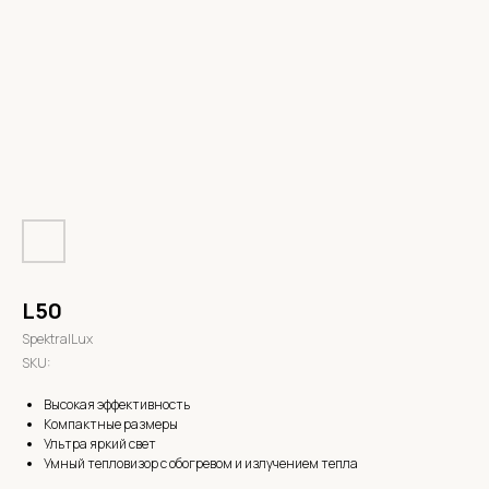
L50
SpektralLux
SKU:
Высокая эффективность
Компактные размеры
Ультра яркий свет
Умный тепловизор с обогревом и излучением тепла