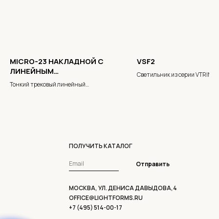
MICRO-23 НАКЛАДНОЙ С
VSF2
ЛИНЕЙНЫМ
Светильник из серии VTRIM
РАССЕИВАТЕЛЕМ
Тонкий трековый линейный
светильник с рассеивателем
ПОЛУЧИТЬ КАТАЛОГ
Отправить
МОСКВА, УЛ. ДЕНИСА ДАВЫДОВА,4
OFFICE@LIGHTFORMS.RU
+7 (495) 514-00-17