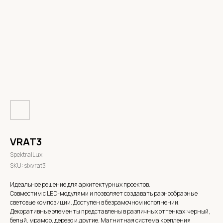
VRAT3
SpektralLux
SKU:
slxvrat3
Идеальное решение для архитектурных проектов.
Совместим с LED-модулями и позволяет создавать разнообразные
световые композиции. Доступен в безрамочном исполнении.
Декоративные элементы представлены в различных оттенках: черный,
белый, мрамор, дерево и другие. Магнитная система крепления