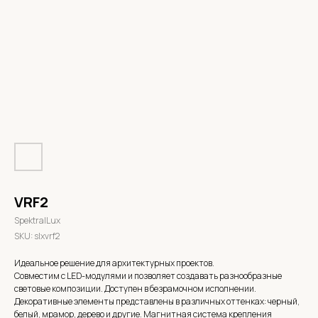
VRF2
SpektralLux
SKU:
slxvrf2
Идеальное решение для архитектурных проектов.
Совместим с LED-модулями и позволяет создавать разнообразные
световые композиции. Доступен в безрамочном исполнении.
Декоративные элементы представлены в различных оттенках: черный,
белый, мрамор, дерево и другие. Магнитная система крепления