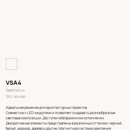
VSA4
SpektralLux
SKU:
slxvsa4
Идеальное решение для архитектурных проектов.
Совместим с LED-модулями и позволяет создавать разнообразные
световые композиции. Доступен в безрамочном исполнении.
Декоративные элементы представлены в различных оттенках: черный,
белый, мрамор, дерево и другие. Магнитная система крепления