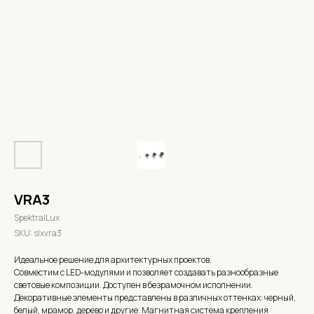
VRA3
SpektralLux
SKU:
slxvra3
Идеальное решение для архитектурных проектов.
Совместим с LED-модулями и позволяет создавать разнообразные
световые композиции. Доступен в безрамочном исполнении.
Декоративные элементы представлены в различных оттенках: черный,
белый, мрамор, дерево и другие. Магнитная система крепления