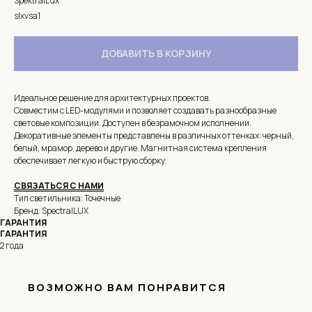
SpektralLux
slxvsa1
ДОБАВИТЬ В КОРЗИНУ
Идеальное решение для архитектурных проектов.
Совместим с LED-модулями и позволяет создавать разнообразные
световые композиции. Доступен в безрамочном исполнении.
Декоративные элементы представлены в различных оттенках: черный,
белый, мрамор, дерево и другие. Магнитная система крепления
обеспечивает легкую и быструю сборку.
СВЯЗАТЬСЯ С НАМИ
Тип светильника: Точечные
Бренд: SpectralLUX
ГАРАНТИЯ
ГАРАНТИЯ
2 года
ВОЗМОЖНО ВАМ ПОНРАВИТСЯ