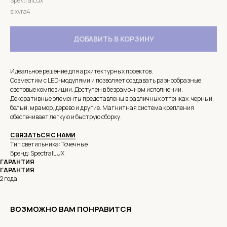
SpektralLux
slxvra4
ДОБАВИТЬ В КОРЗИНУ
Идеальное решение для архитектурных проектов.
Совместим с LED-модулями и позволяет создавать разнообразные
световые композиции. Доступен в безрамочном исполнении.
Декоративные элементы представлены в различных оттенках: черный,
белый, мрамор, дерево и другие. Магнитная система крепления
обеспечивает легкую и быструю сборку.
СВЯЗАТЬСЯ С НАМИ
Тип светильника: Точечные
Бренд: SpectralLUX
ГАРАНТИЯ
ГАРАНТИЯ
2 года
ВОЗМОЖНО ВАМ ПОНРАВИТСЯ