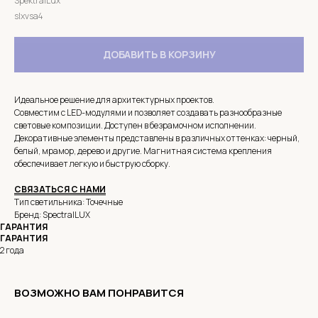
SpektralLux
slxvsa4
ДОБАВИТЬ В КОРЗИНУ
Идеальное решение для архитектурных проектов.
Совместим с LED-модулями и позволяет создавать разнообразные
световые композиции. Доступен в безрамочном исполнении.
Декоративные элементы представлены в различных оттенках: черный,
белый, мрамор, дерево и другие. Магнитная система крепления
обеспечивает легкую и быструю сборку.
СВЯЗАТЬСЯ С НАМИ
Тип светильника: Точечные
Бренд: SpectralLUX
ГАРАНТИЯ
ГАРАНТИЯ
2 года
ВОЗМОЖНО ВАМ ПОНРАВИТСЯ