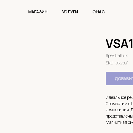
МАГАЗИН
УСЛУГИ
О НАС
VSA
SpektralLux
SKU:
slxvsa1
ДОБАВИТ
Идеальное ре
Совместим с L
композиции. 
представлены 
Магнитная сис