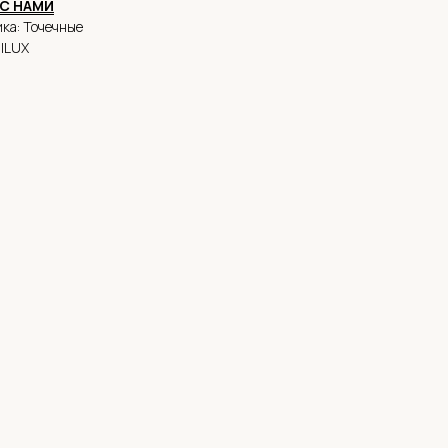
С НАМИ
ка: Точечные
alLUX